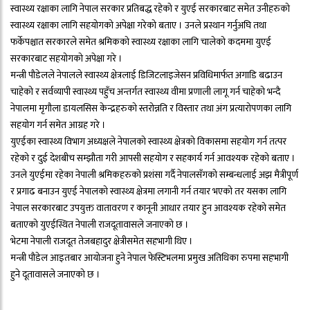
स्वास्थ्य रक्षाका लागि नेपाल सरकार प्रतिबद्ध रहेको र युएई सरकारबाट समेत उनीहरुको
स्वास्थ्य रक्षाका लागि सहयोगको अपेक्षा गरेको बताए । उनले प्रस्थान गर्नुअघि तथा
फर्केपश्चात सरकारले समेत श्रमिकको स्वास्थ्य रक्षाका लागि चालेको कदममा युएई
सरकारबाट सहयोगको अपेक्षा गरे ।
मन्त्री पौडेलले नेपालले स्वास्थ्य क्षेत्रलाई डिजिटलाइजेसन प्रविधिमार्फत अगाडि बढाउन
चाहेको र सर्वव्यापी स्वास्थ्य पहुँच अन्तर्गत स्वास्थ्य वीमा प्रणाली लागू गर्न चाहेको भन्दै
नेपालमा मृगौला डायलसिस केन्द्रहरुको स्तरोन्नति र विस्तार तथा अंग प्रत्यारोपणका लागि
सहयोग गर्न समेत आग्रह गरे ।
युएईका स्वास्थ्य विभाग अध्यक्षले नेपालको स्वास्थ्य क्षेत्रको विकासमा सहयोग गर्न तत्पर
रहेको र दुई देशबीच सम्झौता गरी आपसी सहयोग र सहकार्य गर्न आवश्यक रहेको बताए ।
उनले युएईमा रहेका नेपाली श्रमिकहरुको प्रशंसा गर्दै नेपालसँगको सम्बन्धलाई अझ मैत्रीपूर्ण
र प्रगाढ बनाउन युएई नेपालको स्वास्थ्य क्षेत्रमा लगानी गर्न तयार भएको तर यसका लागि
नेपाल सरकारबाट उपयुक्त वातावरण र कानूनी आधार तयार हुन आवश्यक रहेको समेत
बताएको युएईस्थित नेपाली राजदूतावासले जनाएको छ ।
भेटमा नेपाली राजदूत तेजबहादुर क्षेत्रीसमेत सहभागी थिए ।
मन्त्री पौडेल आइतबार आयोजना हुने नेपाल फेस्टिभलमा प्रमुख अतिथिका रुपमा सहभागी
हुने दूतावासले जनाएको छ ।