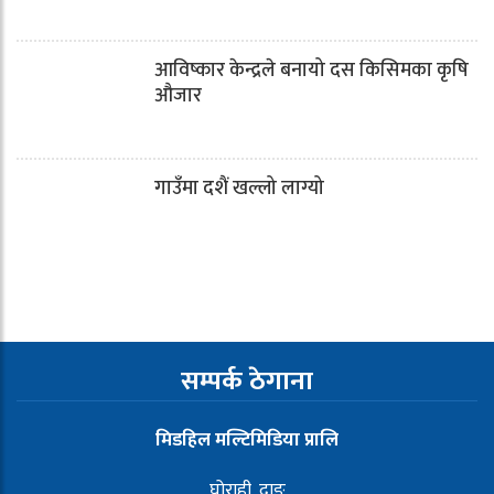
आविष्कार केन्द्रले बनायो दस किसिमका कृषि
औजार
गाउँमा दशैं खल्लो लाग्यो
सम्पर्क ठेगाना
मिडहिल मल्टिमिडिया प्रालि
घोराही, दाङ