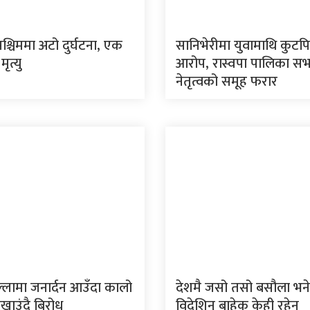
श्चिममा अटो दुर्घटना, एक
सानिभेरीमा युवामाथि कुटप
ृत्यु
आरोप, रास्वपा पालिका स
नेतृत्वको समूह फरार
ल्लामा जनार्दन आउँदा कालो
देशमै जसो तसो बसौला भन
ेखाउंदै बिरोध
विदेशिनु बाहेक केही रहेन