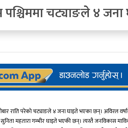
म पश्चिममा चट्याङले ४ जना 
र राति परेको चट्याङले ४ जना घाइते भएका छन्। अविरल वर्षास
ी सुनिता महतारा गम्भीर घाइते भएकी छन्। त्यस्तै जनविकास मावि