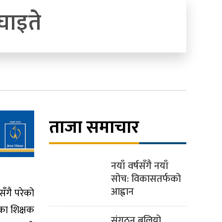
घाइते
ताजा समाचार
नयाँ वर्षसँगै नयाँ
सोच: विकासतर्फको
आह्वान
ँगै परेको
का शिक्षक
संगठन बलियो