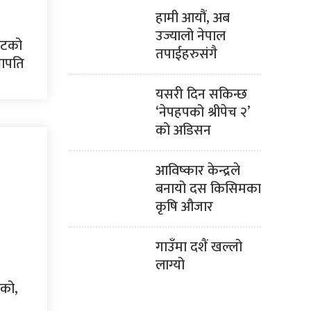
हामी आयौं, अब
उज्यालो नेपाल
िटको
तपाईहरुसंगै
भापति
यसरी दिन सकिन्छ
‘नेपहपको श्रीपेच २’
को अडिसन
आविष्कार केन्द्रले
बनायो दस किसिमका
कृषि औजार
गाउँमा दशैं खल्लो
लाग्यो
ेको,