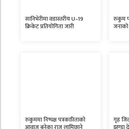
सानिभेरीमा वडास्तरीय U–19
रुकुम प
क्रिकेट प्रतियोगिता जारी
जनाको म
रुकुममा निष्पक्ष पत्रकारिताको
गृह जि
आवाज बनेका राजु लामिछाने
झण्डा द