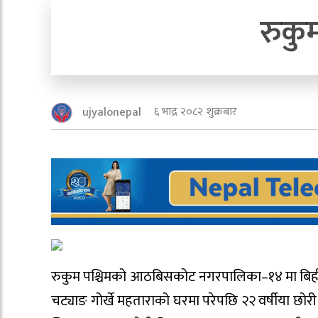
रुकु
६ भाद्र २०८२ शुक्रबार
ujyalonepal
रुकुम पश्चिमको आठबिसकोट नगरपालिका–१४ मा बिहीबा
चट्याङ गोर्खे महताराको घरमा परेपछि २२ वर्षीया छोर